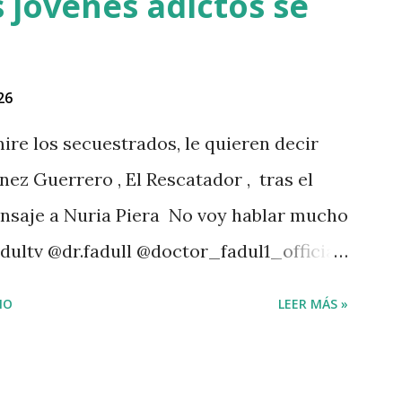
 jóvenes adictos se
26
ire los secuestrados, le quieren decir
nez Guerrero , El Rescatador , tras el
ensaje a Nuria Piera No voy hablar mucho
dultv @dr.fadull @doctor_fadul1_official
 personas de mi país me iba a traer tanto
IO
LEER MÁS »
4 Dios con nosotros. " @luisabinader el
 te mandó a decir algo escúchalo Nuria".
agram A post shared by Juan carlos