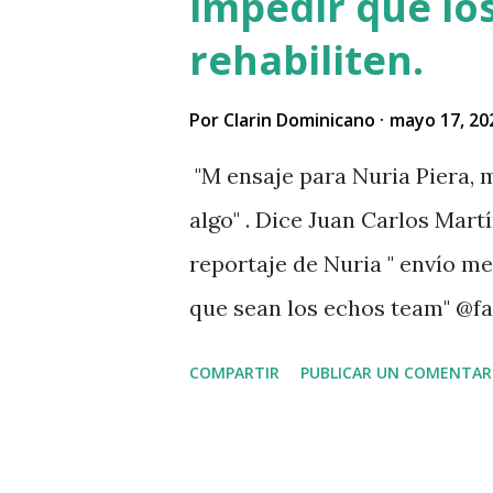
impedir que los
rehabiliten.
Por
Clarin Dominicano
mayo 17, 20
"M ensaje para Nuria Piera, m
algo" . Dice Juan Carlos Martí
reportaje de Nuria " envío m
que sean los echos team" @fa
. " No sabía que ayudar a las
COMPARTIR
PUBLICAR UN COMENTAR
problemas Jehová" . @pecosa3
señor que pusiste en el video
VIDEO View this post on Inst