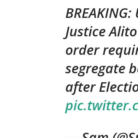
BREAKING: 
Justice Alit
order requi
segregate b
after Electi
pic.twitte
— Sam (@S