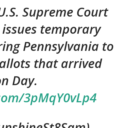
U.S. Supreme Court
o issues temporary
ring Pennsylvania to
allots that arrived
on Day.
r.com/3pMqY0vLp4
unshineSt8Sam)