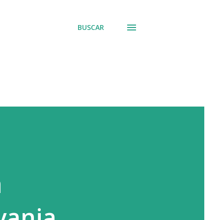
BUSCAR
a
vania