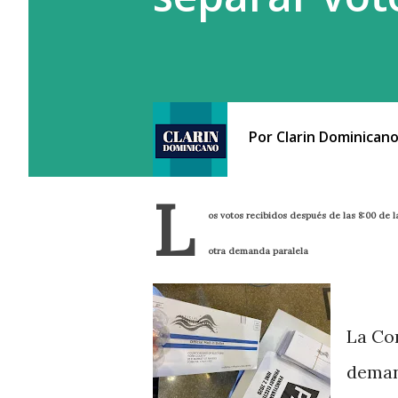
Por
Clarin Dominican
L
os votos recibidos después de las 8:00 de
otra demanda paralela
La Co
deman