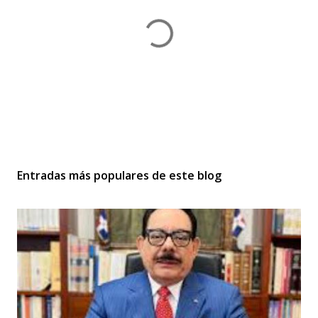
P
u
b
Entradas más populares de este blog
l
i
c
a
r
u
n
c
o