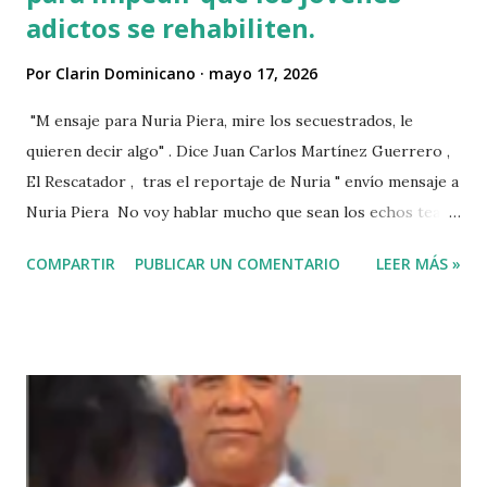
adictos se rehabiliten.
Por
Clarin Dominicano
mayo 17, 2026
"M ensaje para Nuria Piera, mire los secuestrados, le
quieren decir algo" . Dice Juan Carlos Martínez Guerrero ,
El Rescatador , tras el reportaje de Nuria " envío mensaje a
Nuria Piera No voy hablar mucho que sean los echos team"
@fadultv @dr.fadull @doctor_fadul1_official . " No sabía que
COMPARTIR
PUBLICAR UN COMENTARIO
LEER MÁS »
ayudar a las personas de mi país me iba a traer tanto
problemas Jehová" . @pecosa34 Dios con nosotros. "
@luisabinader el señor que pusiste en el video te mandó a
decir algo escúchalo Nuria". VIDEO View this post on
Instagram A post shared by Juan carlos martinez Guerrero
(@elrescatador528) Mas abajo de dejamos el video del
reportaje de Nuria Piera PARTE 1 PARTE 2