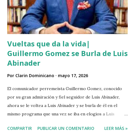
m
e
n
t
a
r
Vueltas que da la vida|
i
o
Guillermo Gomez se Burla de Luis
Abinader
Por
Clarin Dominicano
mayo 17, 2026
El comunicador perremeísta Guillermo Gomez, conocido
por su gran admiración y fiel seguidor de Luis Abinader,
ahora se le voltea a Luis Abinader y se burla de él en el
mismo programa que una vez se iba en elogios a Luis
Abinader cuando fue candidato del partido PRM. VIDEO
COMPARTIR
PUBLICAR UN COMENTARIO
LEER MÁS »