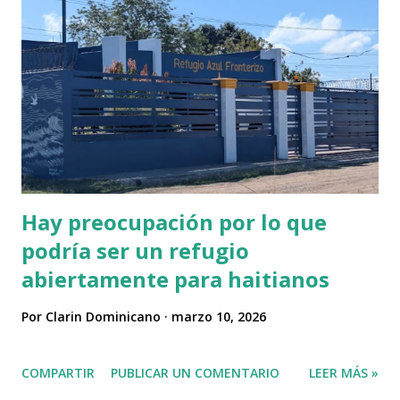
pic.twitter.com/Zgt1ITJw6A — ESPN.com.do🇩🇴
(@ESPN_DO) March 10, 2026
Hay preocupación por lo que
podría ser un refugio
abiertamente para haitianos
Por
Clarin Dominicano
marzo 10, 2026
COMPARTIR
PUBLICAR UN COMENTARIO
LEER MÁS »