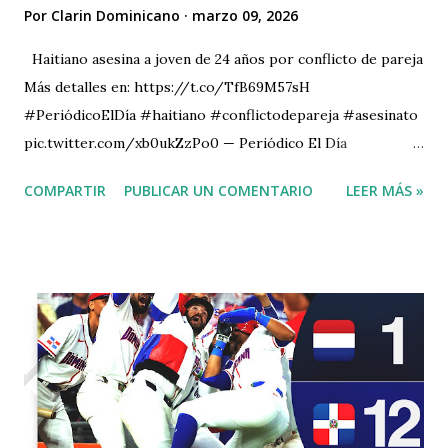
Por
Clarin Dominicano
marzo 09, 2026
Haitiano asesina a joven de 24 años por conflicto de pareja
Más detalles en: https://t.co/TfB69M57sH
#PeriódicoElDía #haitiano #conflictodepareja #asesinato
pic.twitter.com/xb0ukZzPo0 — Periódico El Día
(@ElDia_do) March 7, 2026
COMPARTIR
PUBLICAR UN COMENTARIO
LEER MÁS »