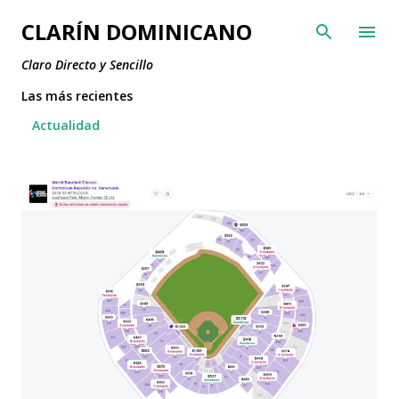
Ir al contenido principal
CLARÍN DOMINICANO
Claro Directo y Sencillo
Las más recientes
Actualidad
E
n
t
r
a
d
a
s