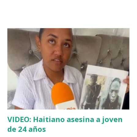
las diferentes gasolineras del país, por lo cual hizo varias
denuncias y sus videos se hicieron virales. No obstante y a
pesar de que esas irregularidades en el octanaje del
combustible que se venden en las distintas gasolineras es
un grave delito no solo porque viola los estatutos de pro
cosumidor, sino por poner en peligo las vidas de las
personas al causar daños a sus vehículos y a su economía,
todo indica que es todo lo contrario, porque a quien se le
ha aplicado todo el peso de la ley es a él y no a los
infractores que venten el combustble malo. No ha sido solo
una persecusión a nivel judicial; incluso, el señor Ventura ha
sido víctima de atentados contra su perso...
VIDEO: Haitiano asesina a joven
de 24 años