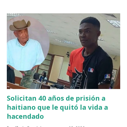
finalistas defensores con marca de 2-0, empatados con
Venezuela en la cima del Grupo D tras superar a sus
oponentes 25-5. Soto lo calificó como una experiencia
emocionante, con toda la República Dominicana
aplaudiendo, mientras los aficionados coreaban "¡Queremos
a Venezuela!" para el próximo enfrentamiento.
#BéisbolListín | Con "no pueden" y "vengan to'", celebran
los dominicanos celebran segunda victoria para República
Dominicana en el Clásico Mundial. #ClásicoMundial
#WorldBaseballClassic #RepúblicaDominicana #Victoria
#ListínDiario pic.twitter.com/lQzJmszgam — LISTÍN
DIARIO (@List...
Solicitan 40 años de prisión a
haitiano que le quitó la vida a
hacendado