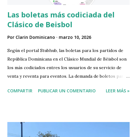
Las boletas más codiciada del
Clásico de Beisbol
Por
Clarin Dominicano
marzo 10, 2026
Según el portal Stubhub, las boletas para los partidos de
República Dominicana en el Clásico Mundial de Béisbol son
los más codiciados entres los usuarios de su servicio de
venta y reventa para eventos. La demanda de boletos para
juegos de RD es un 10% superior a la de Japón y un 23%
COMPARTIR
PUBLICAR UN COMENTARIO
LEER MÁS »
superior a la de Estados Unidos. 🔥 Según el portal
Stubhub, las boletas para los partidos de República
Dominicana en el Clásico Mundial de Béisbol son los más
codiciados entres los usuarios de su servicio de venta y
reventa para eventos. La demanda de boletos para juegos
de RD es un 10% superior a la de Japón…