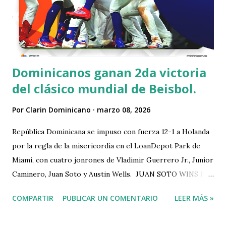
Dominicanos ganan 2da victoria
del clásico mundial de Beisbol.
Por
Clarin Dominicano
marzo 08, 2026
República Dominicana se impuso con fuerza 12-1 a Holanda
por la regla de la misericordia en el LoanDepot Park de
Miami, con cuatro jonrones de Vladimir Guerrero Jr., Junior
Caminero, Juan Soto y Austin Wells. JUAN SOTO WINS IT
FOR TEAM DOMINICAN REPUBLIC! 🇩🇴
COMPARTIR
PUBLICAR UN COMENTARIO
LEER MÁS »
pic.twitter.com/xst0wxx9PU — World Baseball Classic
(@WBCBaseball) March 8, 2026 La victoria dejó a los