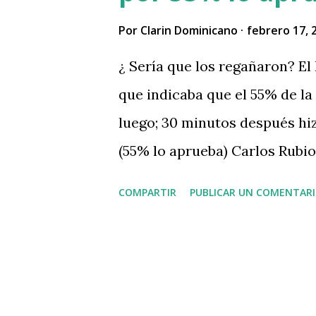
forcejeo. Acosta fue encontrad
Por
Clarin Dominicano
febrero 17, 
el pasado 4 de mayo de 2025,
¿ Sería que los regañaron? El
arma blanca entr...
que indicaba que el 55% de la
luego; 30 minutos después hiz
(55% lo aprueba) Carlos Rubio
y lo publicó en su cuenta de 
COMPARTIR
PUBLICAR UN COMENTAR
mayoría del pueblo desaprueb
diciendo lo contrario en men
somos las redes sociales, o 
#GobiernoLimpioRD Carlos R