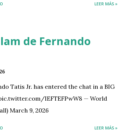
IO
LEER MÁS »
 slam de Fernando
26
atis Jr. has entered the chat in a BIG
 pic.twitter.com/IEFTEFPwW8 — World
ll) March 9, 2026
IO
LEER MÁS »