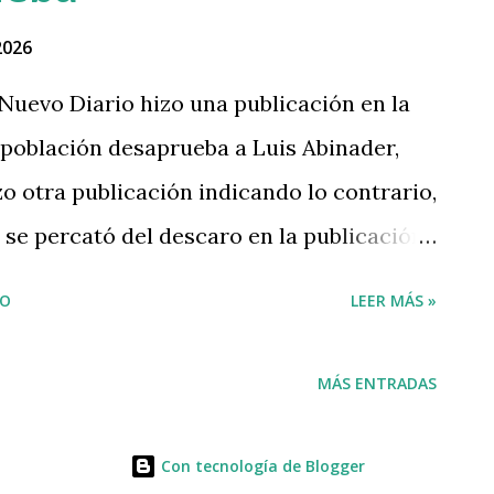
o sin vida en el interior de su residencia
2026
 su cuerpo presentaba varias heridas de
 Nuevo Diario hizo una publicación en la
 población desaprueba a Luis Abinader,
o otra publicación indicando lo contrario,
 se percató del descaro en la publicación
X. Nuevo diario, cambia publicación de que
IO
LEER MÁS »
a el Gobierno de Abinader, por otro post
os de 30 minutos. Los que mentimos,
MÁS ENTRADAS
los medios convencionales?
ubio #ElPresidentedeRD
Con tecnología de Blogger