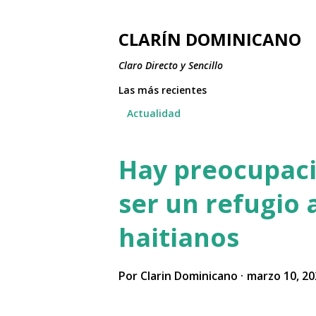
CLARÍN DOMINICANO
Claro Directo y Sencillo
Las más recientes
Actualidad
Hay preocupaci
E
n
ser un refugio
t
haitianos
r
a
Por
Clarin Dominicano
marzo 10, 20
d