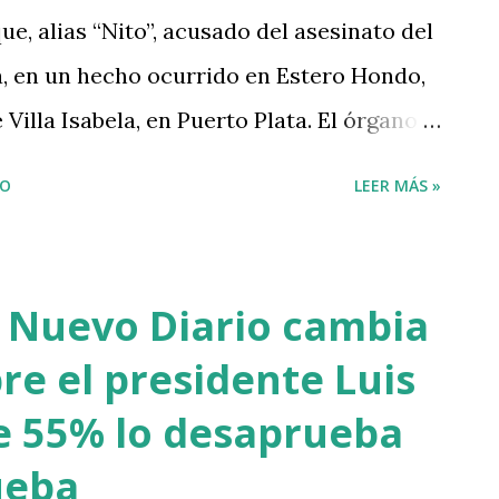
úblicaDominicana #Victoria
ue, alias “Nito”, acusado del asesinato del
m/lQzJmszgam — LISTÍN DIARIO (@List...
, en un hecho ocurrido en Estero Hondo,
Villa Isabela, en Puerto Plata. El órgano
pruebas presentadas permiten establecer
IO
LEER MÁS »
nal de Jaque, por lo que solicitó al
ma de 40 años de prisión. Se prevé que el
cimiento del caso en los próximos días,
l Nuevo Diario cambia
ren a deliberar y emitan su decisión final.
re el presidente Luis
a en el interior de su residencia el pasado
e 55% lo desaprueba
 presentaba varias heridas de arma blanca
ueba
da en el cuello, así como señales de