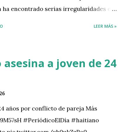
a ha encontrado serias irregularidades en
ue venden las diferentes gasolineras del
IO
LEER MÁS »
enuncias y sus videos se hicieron virales.
esas irregularidades en el octanaje del
las distintas gasolineras es un grave
 asesina a joven de 24
os estatutos de pro cosumidor, sino por
las personas al causar daños a sus
do indica que es todo lo contrario, porque
26
el peso de la ley es a él y no a los
24 años por conflicto de pareja Más
bustble malo. No ha sido solo una
B69M57sH #PeriódicoElDía #haitiano
incluso, el señor Ventura ha sido víctima de
to pic.twitter.com/xb0ukZzPo0 —