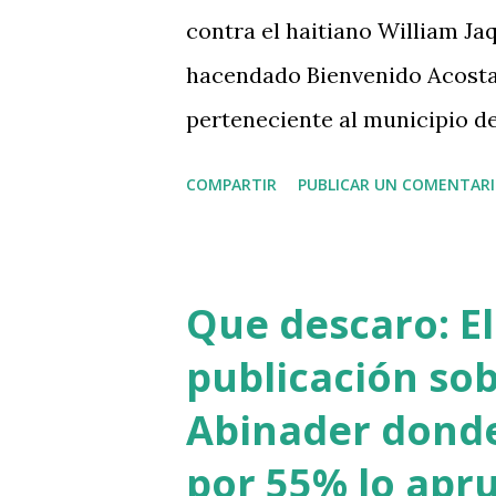
#WorldBaseballClassic #Rep
contra el haitiano William Jaq
#ListínDiario pic.twitter.co
hacendado Bienvenido Acosta
perteneciente al municipio de 
acusador argumentó que las 
COMPARTIR
PUBLICAR UN COMENTAR
la presunta responsabilidad pe
tribunal imponer la pena máxi
tribunal continúe con el cono
Que descaro: E
previo a que los jueces se reti
publicación sob
Acosta fue encontrado sin vid
Abinader dond
4 de mayo de 2025, su cuerpo
por 55% lo apr
entre ellas, una herida profun