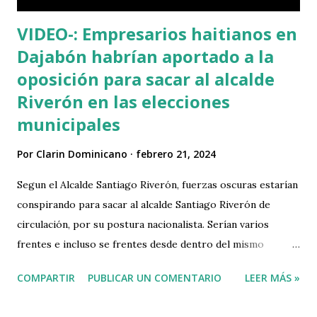
VIDEO-: Empresarios haitianos en
Dajabón habrían aportado a la
oposición para sacar al alcalde
Riverón en las elecciones
municipales
Por
Clarin Dominicano
febrero 21, 2024
Segun el Alcalde Santiago Riverón, fuerzas oscuras estarían
conspirando para sacar al alcalde Santiago Riverón de
circulación, por su postura nacionalista. Serían varios
frentes e incluso se frentes desde dentro del mismo
gobierno estarían conspirando en contra del alcalde
COMPARTIR
PUBLICAR UN COMENTARIO
LEER MÁS »
Riverón para impedir que gane las elecciones a la alcalcía de
Dajabón. VIDEO