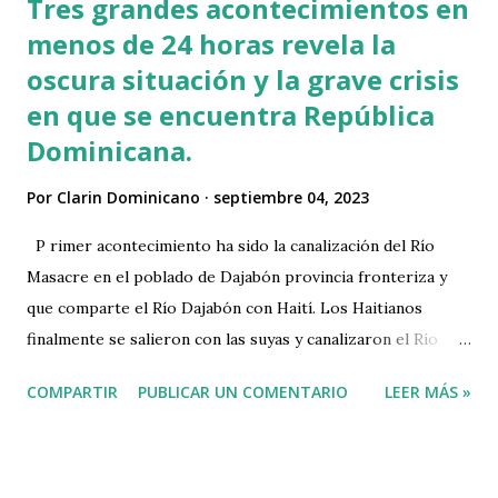
Tres grandes acontecimientos en
menos de 24 horas revela la
oscura situación y la grave crisis
en que se encuentra República
Dominicana.
Por
Clarin Dominicano
septiembre 04, 2023
P rimer acontecimiento ha sido la canalización del Río
Masacre en el poblado de Dajabón provincia fronteriza y
que comparte el Río Dajabón con Haití. Los Haitianos
finalmente se salieron con las suyas y canalizaron el Río
Dajabón. A pesar de que el gobierno dominicano pidió a
COMPARTIR
PUBLICAR UN COMENTARIO
LEER MÁS »
Haití detener dicha obra, los haitianos continuaron
canalizando el Río de forma desafiante , sin hacer caso al
llamado del gobierno dominicano. Más información.