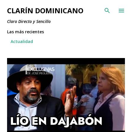
Ir al contenido principal
CLARÍN DOMINICANO
Claro Directo y Sencillo
Las más recientes
Actualidad
E
n
t
r
a
d
a
s