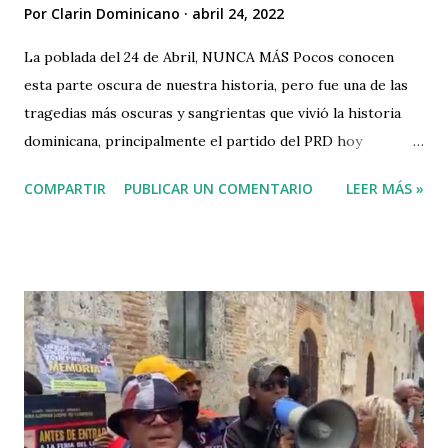
Por
Clarin Dominicano
abril 24, 2022
La poblada del 24 de Abril, NUNCA MÁS Pocos conocen
esta parte oscura de nuestra historia, pero fue una de las
tragedias más oscuras y sangrientas que vivió la historia
dominicana, principalmente el partido del PRD hoy
convertido en PRM, hoy hacen ya 38 años. Es justo
COMPARTIR
PUBLICAR UN COMENTARIO
LEER MÁS »
recordarlo, para que nuestras nuevas generaciones que ya
de por si sufren de amnesia y peor aún padecen de apatía
hacia su país. La poblada de abril de 1984 ha sido una
historia oculta, no se menciona. En un país donde se
menciona mucho la dictadura de los pasados gobiernos
nunca se trae a la memoria esta matanza ocurrida en
nuestro país durante el gobierno del PRD, hoy PRM. ¿Que
fue la poblada del 24 abril de 1984 y que sucedió? La poblada
de abril de 1984 fue una serie de protestas durante los días