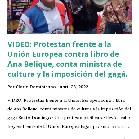
23, 24 y 25 de abril de 1984 en República Dominicana durante
el gobierno de Salvador Jorge Blanco del Partido
Revolucionario Dominicano (PRD) ante los altos precios de
los alimentos de primera necesidad, la corrupc...
VIDEO: Protestan frente a la
Unión Europea contra libro de
Ana Belique, conta ministra de
cultura y la imposición del gagá.
Por
Clarin Dominicano
abril 23, 2022
VIDEO: Protestan frente a la Unión Europea contra libro
de Ana Belique, conta ministra de cultura y la imposición del
gagá Santo Domingo : Una protesta pacifica se llevó a cabo
hoy en frente de la Unión Europea lugar próximo a donde
se celabra la Feria del Libro, debido que la haitiana Ana