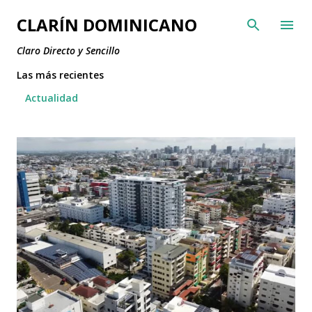
Ir al contenido principal
CLARÍN DOMINICANO
Claro Directo y Sencillo
Las más recientes
Actualidad
E
n
t
r
a
d
a
s