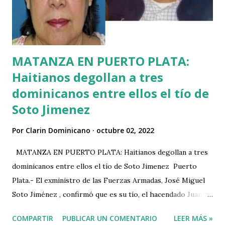
odio y xenofobia quedan detrás de la hipocresía y la doble
moral de los que tratan de silenciar las voces que lo
denuncian. Es odio y...
MATANZA EN PUERTO PLATA:
Haitianos degollan a tres
dominicanos entre ellos el tío de
Soto Jimenez
Por
Clarin Dominicano
octubre 02, 2022
MATANZA EN PUERTO PLATA: Haitianos degollan a tres
dominicanos entre ellos el tío de Soto Jimenez Puerto
Plata.- El exministro de las Fuerzas Armadas, José Miguel
Soto Jiménez , confirmó que es su tío, el hacendado Juan
José Soto Corniel, asesinado junto a dos empleados, en su
COMPARTIR
PUBLICAR UN COMENTARIO
LEER MÁS »
finca de Rancho Manuel de la Isabela, en Puerto Plata,