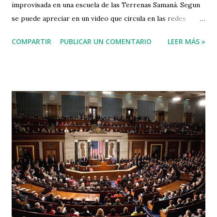
improvisada en una escuela de las Terrenas Samaná. Segun
se puede apreciar en un video que circula en las redes
sociales, muestran imágenes de un sin número de haitianos
COMPARTIR
PUBLICAR UN COMENTARIO
LEER MÁS »
en el plantel escolar. llamamos la atención de las
autoridades para que dejen sin función este consulado que
opera en dicha escuela, la cual le pertenece a los
dominicanos y no a Haití, ni a los haitianos. Tambien
hacemos un llamado a los dominicanos a que pidan el
desalojo de este consulado haitiano, ilegal y clandestino, el
cual viola las leyes de instituciones publicas del estado
dominicano. VIDEO Según el denunciante, quien denota su
extrema indignación ante la magnitud del caso, el consulado
haitiano instalado en la escuela pública de las Terrenas se
dedica a doctar haitianos de documentos dominicanos.
Reiteramos nuestro llamado a todos los dominicanos a
investigar este caso y seguir denunciandolo ...