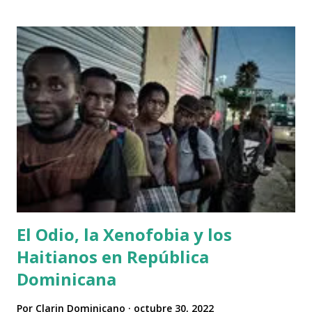
con el titular se se lee: "Senado pide apoyar a RD en para
promover la estabilidad en Haití", en realidad, en el cuerpo
de la noticia el contexto es otro. En el cuerpo de la noticia
publicara en el periodico Diario Libre encontramos la
"gracia" del Senado de Estados Unidos, que dice: Los
senadores exhortaron al Departamento de Estado y a la
Agencia de los Estados Unidos para el Desarrollo
Internacional (USAID) que continúen apoyando los
esfuerzos de la nación dominicana para responder a las
necesidades humanitarias de l...
El Odio, la Xenofobia y los
Haitianos en República
Dominicana
Por
Clarin Dominicano
octubre 30, 2022