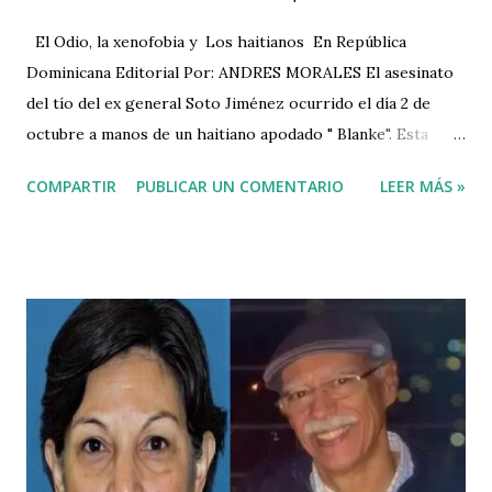
El Odio, la xenofobia y Los haitianos En República
Dominicana Editorial Por: ANDRES MORALES El asesinato
del tío del ex general Soto Jiménez ocurrido el día 2 de
octubre a manos de un haitiano apodado " Blanke". Esta
trágica y horrenda masacre de manos de un haitiano
COMPARTIR
PUBLICAR UN COMENTARIO
LEER MÁS »
identificado o apodado con el nombre de Blanke hacia el tío
del tío del ex general de las fuerzas armadas Soto Jiménez,
su capataz, la arquitecta María de Vanderhorst y su otro
empleado Gilberto Antonio Basilio los cuáles fueron
degollados y luego descuartizados a machete por este
haitiano asesino y criminal, además de muchos otros
hechos de la misma magnitud, dejan marcado la realidad del
verdadero crimen de odio, xenofobia y racismo en
República Dominicana. La realidad del crimen de odio más
recalcitrante; sí, aquel odio, racismo y xenofobia mudo. Ese