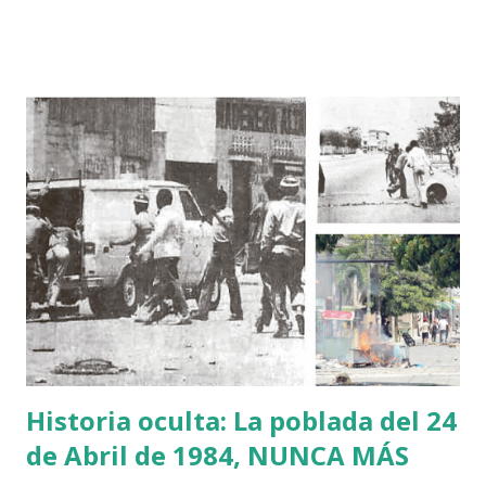
supuestamente por un nacional haitiano. El general Soto
Jiménez manifestó que los informes que tiene es que
habrían sido haitianos los que cometieron el triple
homicidio, pero que se dirige a la finca de su tío paterno
donde ocurrió el hecho. “Informamos por este medio la
trágica noticia del asesinato de mi tío paterno Juan José
Soto junto a dos de sus empleados, en su finca de Rancho
Manuel de la Isabela…Informe preliminar sobre el asesinato
de mi tío denuncian que fueron haitianos los que lo
ultimaron, no tengo otros detalles, pero estoy viajando
hacia el sitio para informarme” expuso en Twitter. La
Policía Nacional identificó como Arelis...
Historia oculta: La poblada del 24
de Abril de 1984, NUNCA MÁS