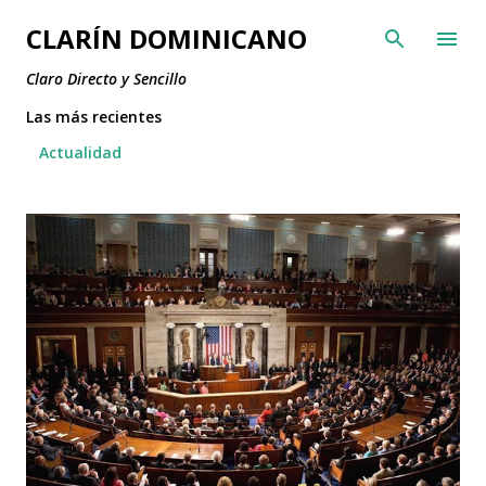
Ir al contenido principal
CLARÍN DOMINICANO
Claro Directo y Sencillo
Las más recientes
Actualidad
E
n
t
r
a
d
a
s