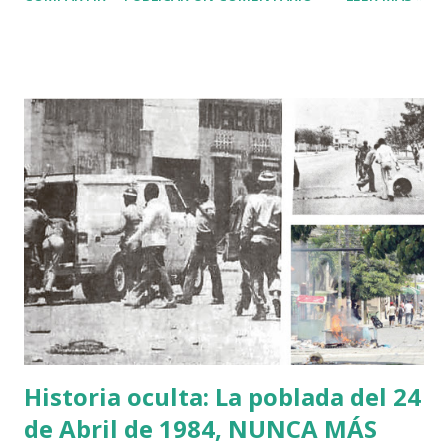
finca de Rancho Manuel de la Isabela, en Puerto Plata,
supuestamente por un nacional haitiano. El general Soto
Jiménez manifestó que los informes que tiene es que
habrían sido haitianos los que cometieron el triple
homicidio, pero que se dirige a la finca de su tío paterno
donde ocurrió el hecho. “Informamos por este medio la
trágica noticia del asesinato de mi tío paterno Juan José
Soto junto a dos de sus empleados, en su finca de Rancho
Manuel de la Isabela…Informe preliminar sobre el asesinato
de mi tío denuncian que fueron haitianos los que lo
ultimaron, no tengo otros detalles, pero estoy viajando
hacia el sitio para informarme” expuso en Twitter. La
Policía Nacional identificó como Arelis...
Historia oculta: La poblada del 24
de Abril de 1984, NUNCA MÁS