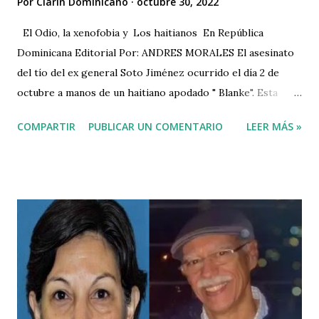
Por
Clarin Dominicano
octubre 30, 2022
El Odio, la xenofobia y Los haitianos En República
Dominicana Editorial Por: ANDRES MORALES El asesinato
del tío del ex general Soto Jiménez ocurrido el día 2 de
octubre a manos de un haitiano apodado " Blanke". Esta
trágica y horrenda masacre de manos de un haitiano
COMPARTIR
PUBLICAR UN COMENTARIO
LEER MÁS »
identificado o apodado con el nombre de Blanke hacia el tío
del tío del ex general de las fuerzas armadas Soto Jiménez,
su capataz, la arquitecta María de Vanderhorst y su otro
empleado Gilberto Antonio Basilio los cuáles fueron
degollados y luego descuartizados a machete por este
haitiano asesino y criminal, además de muchos otros
hechos de la misma magnitud, dejan marcado la realidad del
verdadero crimen de odio, xenofobia y racismo en
República Dominicana. La realidad del crimen de odio más
recalcitrante; sí, aquel odio, racismo y xenofobia mudo. Ese