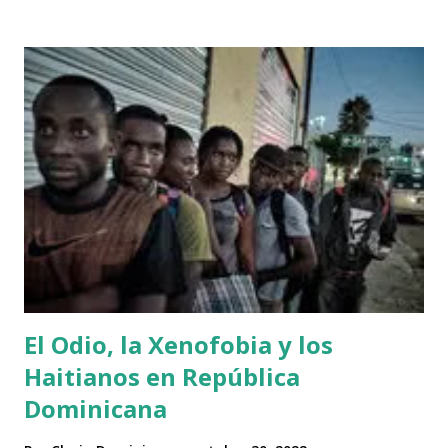
periodicos tradicionales, se pretende confundir a la gente
con el titular se se lee: "Senado pide apoyar a RD en para
promover la estabilidad en Haití", en realidad, en el cuerpo
de la noticia el contexto es otro. En el cuerpo de la noticia
publicara en el periodico Diario Libre encontramos la
"gracia" del Senado de Estados Unidos, que dice: Los
senadores exhortaron al Departamento de Estado y a la
Agencia de los Estados Unidos para el Desarrollo
Internacional (USAID) que continúen apoyando los
esfuerzos de la nación dominicana para responder a las
necesidades humanitarias de l...
El Odio, la Xenofobia y los
Haitianos en República
Dominicana