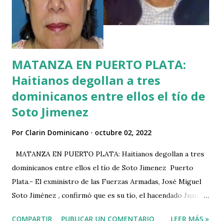
odio y xenofobia quedan detrás de la hipocresía y la doble
moral de los que tratan de silenciar las voces que lo
denuncian. Es odio y...
MATANZA EN PUERTO PLATA:
Haitianos degollan a tres
dominicanos entre ellos el tío de
Soto Jimenez
Por
Clarin Dominicano
octubre 02, 2022
MATANZA EN PUERTO PLATA: Haitianos degollan a tres
dominicanos entre ellos el tío de Soto Jimenez Puerto
Plata.- El exministro de las Fuerzas Armadas, José Miguel
Soto Jiménez , confirmó que es su tío, el hacendado Juan
José Soto Corniel, asesinado junto a dos empleados, en su
COMPARTIR
PUBLICAR UN COMENTARIO
LEER MÁS »