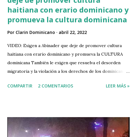
haitiana con erario dominicano y
promueva la cultura dominicana
Por
Clarin Dominicano
abril 22, 2022
VIDEO: Exigen a Abinader que deje de promover cultura
haitiana con erario dominicano y promueva la CULTURA
dominicana También le exigen que resuelva el desorden
migratoria y la violación a los derechos de los dominicanos.
Santo Domingo:- Movimiento Patriotico Dominicanos
COMPARTIR
2 COMENTARIOS
LEER MÁS »
Primero exigen al gobierno que deje de promover la
cultura haitiana con los impuestos de los dominicanos y
promueva la cultura dominicana. También denuncian que el
gobierno viola los derechos de los dominicanos para
favorecer a los haitianos quienes usurpan todos los
servicios de los dominicanos en las escuelas, hospitales, y