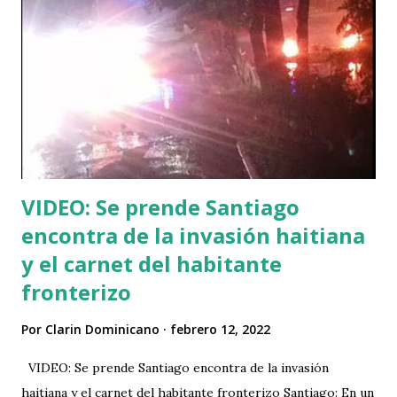
empleos mientras a los dominicanos se les niega todos los
servicios siendo ciudadanos contribuyentes y los haitianos
no. Además abundaron en que la invasión de haitianos
ilegales en el terriitorio dominicano es avasallante y ni el
gobierno i sus funsionarios hacen nada para resolver la
crisis migratioria, por el contrario incentivan la
inmigración haitiana hacia territorio dominicano en comp...
VIDEO: Se prende Santiago
encontra de la invasión haitiana
y el carnet del habitante
fronterizo
Por
Clarin Dominicano
febrero 12, 2022
VIDEO: Se prende Santiago encontra de la invasión
haitiana y el carnet del habitante fronterizo Santiago: En un