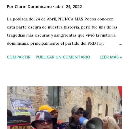
Por
Clarin Dominicano
abril 24, 2022
La poblada del 24 de Abril, NUNCA MÁS Pocos conocen
esta parte oscura de nuestra historia, pero fue una de las
tragedias más oscuras y sangrientas que vivió la historia
dominicana, principalmente el partido del PRD hoy
convertido en PRM, hoy hacen ya 38 años. Es justo
COMPARTIR
PUBLICAR UN COMENTARIO
LEER MÁS »
recordarlo, para que nuestras nuevas generaciones que ya
de por si sufren de amnesia y peor aún padecen de apatía
hacia su país. La poblada de abril de 1984 ha sido una
historia oculta, no se menciona. En un país donde se
menciona mucho la dictadura de los pasados gobiernos
nunca se trae a la memoria esta matanza ocurrida en
nuestro país durante el gobierno del PRD, hoy PRM. ¿Que
fue la poblada del 24 abril de 1984 y que sucedió? La poblada
de abril de 1984 fue una serie de protestas durante los días