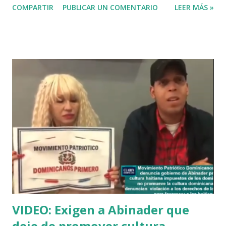
COMPARTIR
PUBLICAR UN COMENTARIO
LEER MÁS »
Belique tenía previsto presentar un libro cuyo contenido,
se pretende imponer la lengua del creole, el gagá y la
historia dominicana tergiversada, en dicha manifestación
también protestaron contra la Unión Europea por su ardua
agenda para imponernos la solución de Haití en territorio
dominicano. A pesar del constante esfuerso de las
autoridades presentes en el lugar por disminuir la
protesta, los manifestantes continuaron su agitada jornada,
sin ceder a las presiones de las autoridades para que
abandonaran el lugar. La protesta fue encabezada a cabo
por los integrantes del movimiento patriotico No Tenemos
Miedo y otros movimientos patrióticos unidos en la
manifestación. VIDEO...
VIDEO: Exigen a Abinader que
deje de promover cultura