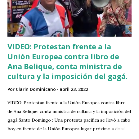
23, 24 y 25 de abril de 1984 en República Dominicana durante
el gobierno de Salvador Jorge Blanco del Partido
Revolucionario Dominicano (PRD) ante los altos precios de
los alimentos de primera necesidad, la corrupc...
VIDEO: Protestan frente a la
Unión Europea contra libro de
Ana Belique, conta ministra de
cultura y la imposición del gagá.
Por
Clarin Dominicano
abril 23, 2022
VIDEO: Protestan frente a la Unión Europea contra libro
de Ana Belique, conta ministra de cultura y la imposición del
gagá Santo Domingo : Una protesta pacifica se llevó a cabo
hoy en frente de la Unión Europea lugar próximo a donde
se celabra la Feria del Libro, debido que la haitiana Ana