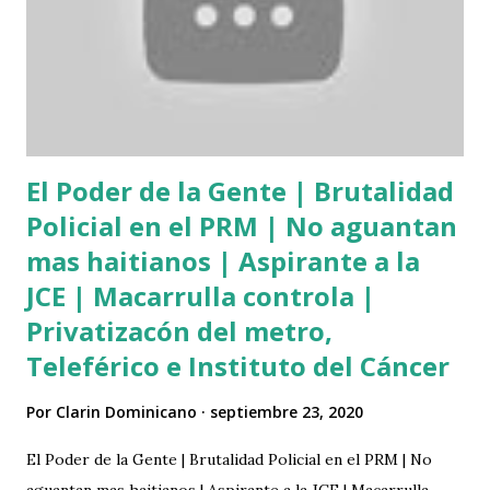
canción para viralizar sus videos está Gianluca Vacchi junto
a su pareja, la modelo Sharon Fonseca, de igual manera la
cantante mexicana Thalia y el actor español Mario Casas.
Esto ha impulsado a que Omega vuelva a estar en los
titulares por su trabajo musical, dejando destacar el talen...
El Poder de la Gente | Brutalidad
Policial en el PRM | No aguantan
mas haitianos | Aspirante a la
JCE | Macarrulla controla |
Privatizacón del metro,
Teleférico e Instituto del Cáncer
Por
Clarin Dominicano
septiembre 23, 2020
El Poder de la Gente | Brutalidad Policial en el PRM | No
aguantan mas haitianos | Aspirante a la JCE | Macarrulla