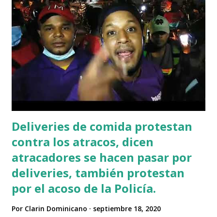
entran en conflicto por la repartición de comida. Los
dominicanos denuncian que los haitianos son ilegales y
cruzan desde Haití a la nación dominicana a “acaparar” la
comida que el gobierno dispuso para los lugareños ante la
pandemia . VIDEO ...
Deliveries de comida protestan
contra los atracos, dicen
atracadores se hacen pasar por
deliveries, también protestan
por el acoso de la Policía.
Por
Clarin Dominicano
septiembre 18, 2020