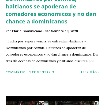
haitianos se apoderan de
comedores economicos y no dan
chance a dominicanos
Por
Clarin Dominicano
septiembre 18, 2020
Lucha por supervivencia: Se enfrentan Haitianos y
Dominicanos por comida, Haitianos se apoderan de
comedores economicos y no dan chance a dominicanos. Día
tras día decenas de dominicanos y haitianos discuten por un
plato de comida en los Comedores Económicos de la
COMPARTIR
1 COMENTARIO
LEER MÁS »
provincia Pedernales, en la frontera dominico haitiana. Los
dominicanos acusan a los haitianos de adueñarse de los
comedores económicos sin ser dominicanos, y que acaparan
toda la comida y dejan a los ciudadanos dominicanos sin
comida. Los ilegales haitianos y los ciudadanos dominicanos