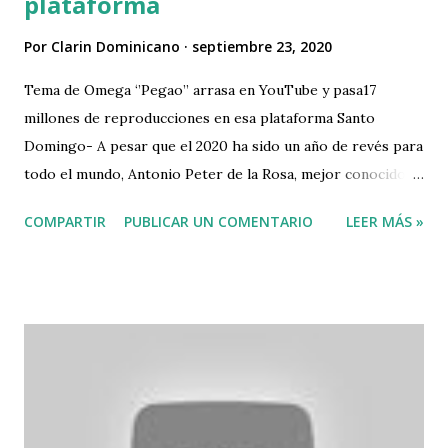
plataforma
Por
Clarin Dominicano
septiembre 23, 2020
Tema de Omega ‘’Pegao’’ arrasa en YouTube y pasa17
millones de reproducciones en esa plataforma Santo
Domingo- A pesar que el 2020 ha sido un año de revés para
todo el mundo, Antonio Peter de la Rosa, mejor conocido
como Omega el fuerte ha vivido sus mejores momentos
COMPARTIR
PUBLICAR UN COMENTARIO
LEER MÁS »
luego de tener años dándose a conocer por sus problemas
judiciales. El mambero es una tendencia en la afamada red
de videos cortos TikTok por la canción ‘’Pegao’’, donde
personalidades, como Joe Jonas y Sophie Turner, han
utilizado el audio para entretener a sus seguidores,
llevando el éxito a una explosión de reproducciones en
YouTube, donde acumula un total de 15, 771,756 vistas. Entre
otras personalidades que han utilizado esta pegajosa