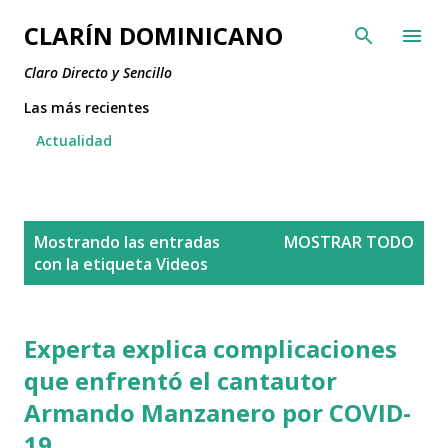
Ir al contenido principal
CLARÍN DOMINICANO
Claro Directo y Sencillo
Las más recientes
Actualidad
E
Mostrando las entradas
MOSTRAR TODO
n
con la etiqueta
Videos
t
r
a
Experta explica complicaciones
d
que enfrentó el cantautor
a
Armando Manzanero por COVID-
s
19